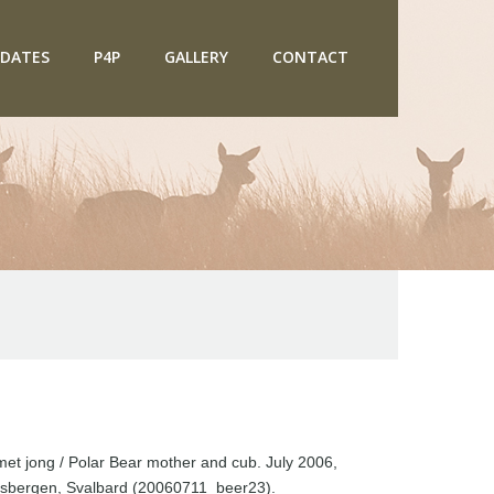
DATES
P4P
GALLERY
CONTACT
et jong / Polar Bear mother and cub. July 2006,
tsbergen, Svalbard (20060711_beer23).