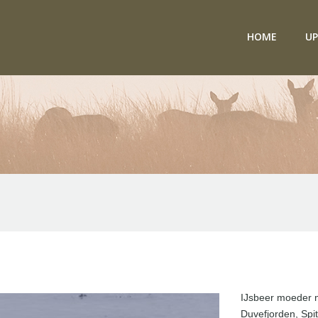
HOME
UP
IJsbeer moeder m
Duvefjorden, Spi